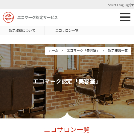
Select Language
▼
認定取得について
エコサロン一覧
ホーム
エコマーク「美容室」
認定施設一覧
エコマーク認定「美容室」
エコサロン一覧