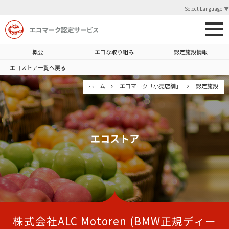
Select Language
▼
概要
エコな取り組み
認定施設情報
エコストア一覧へ戻る
ホーム
エコマーク「小売店舗」
認定施設
エコストア
株式会社ALC Motoren (BMW正規ディー