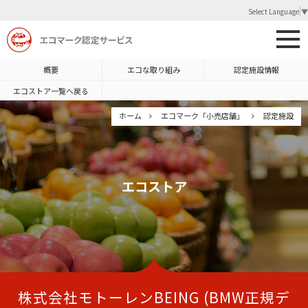
Select Language
▼
概要
エコな取り組み
認定施設情報
エコストア一覧へ戻る
ホーム
エコマーク「小売店舗」
認定施設
エコストア
株式会社モトーレンBEING (BMW正規デ