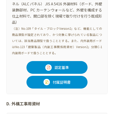
ネル（ALC パネル） JIS A 5416 外装材料（ボード、外壁
装飾部材、PC カーテンウォールなど、外壁を構成する
仕上材料で、開口部を除く現場で取り付けを行う既成形
品）
（注）No.109「タイル・ブロックVersion2」など、機能としての
商品類型が設定されており、かつ対象に挙げられている製品につ
いては、該当商品類型で扱うこととする。また、内外装用ボード
はNo.123「建築製品（内装工事関係用資材）Version2」分類C-1
内装用ボードで扱うこととする。
認定基準
付属証明書
D. 外構工事用資材