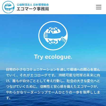
日常の小さなコミュニケーションを通して環境への関心を育ん
でいく、それがエコローグです。
持続可能な地球の未来に向
け、誰もが自分ごととして考え行動し、社会の大きな変化へと
つなげていくために、
信頼性と安心感を備えたエコマークが、
やわらかなリーダーシップで一人ひとりの一歩を後押ししま
す。